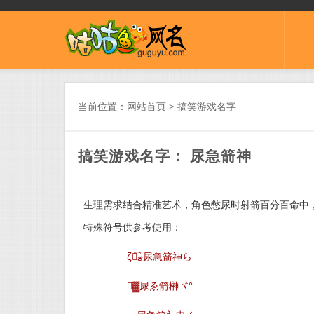
当前位置：
网站首页
>
搞笑游戏名字
搞笑游戏名字： 尿急箭神
生理需求结合精准艺术，角色憋尿时射箭百分百命中，但
特殊符号供参考使用：
ζั͡ޓ尿急箭神ら
▓尿ゑ箭榊ヾ°