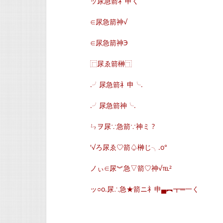
ッ尿急箭礻申く
∈尿急箭神√
∈尿急箭神Э
⿸尿ゑ箭榊⿹
.╯尿急箭礻申╰.
.╯尿急箭神╰.
ㄣヲ尿∵急箭∵神ミ ?
′√ろ尿ゑ♡箭♤榊じ╮.o°
ノぃ∈尿︾急▽箭♡神√℡²
ッ○o.尿∴急★箭ニ礻申▄︻┳═一く