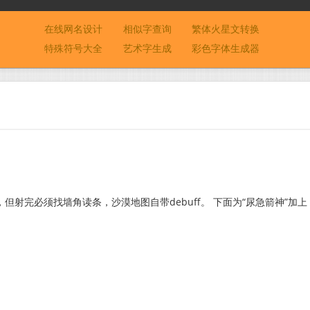
在线网名设计
相似字查询
繁体火星文转换
特殊符号大全
艺术字生成
彩色字体生成器
射完必须找墙角读条，沙漠地图自带debuff。 下面为“尿急箭神”加上