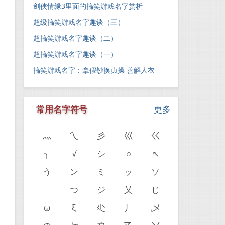
剑侠情缘3里面的搞笑游戏名字赏析
超级搞笑游戏名字趣谈（三）
超搞笑游戏名字趣谈（二）
超搞笑游戏名字趣谈（一）
搞笑游戏名字：拿假钞换贞操 善解人衣
常用名字符号
更多
灬
乀
彡
巛
巜
╮
√
シ
○
↖
う
ン
ミ
ッ
ソ
ゝ
つ
ジ
乂
じ
ω
ξ
尐
丿
乄
。