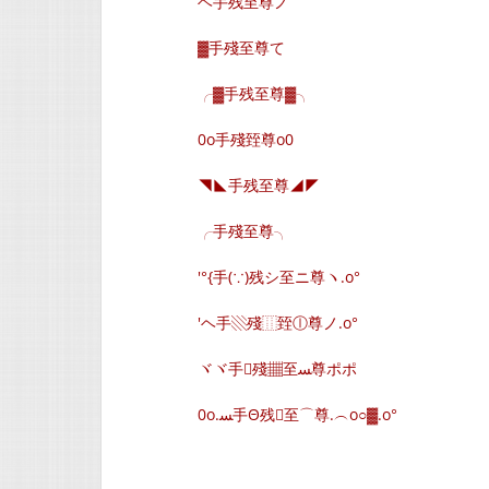
ヘ手残至尊ノ
▓手殘至尊て
╭▓手残至尊▓╮
0o手殘臸尊o0
◥◣手残至尊◢◤
╭手殘至尊╮
′°{手(∵)残シ至ニ尊ヽ.o°
′ヘ手▧殘⿲臸ⓛ尊ノ.o°
ヾヾ手殘▦至ﺴ尊ポポ
0o.ﺴ手Θ残至⌒尊.︵o○▓.o°