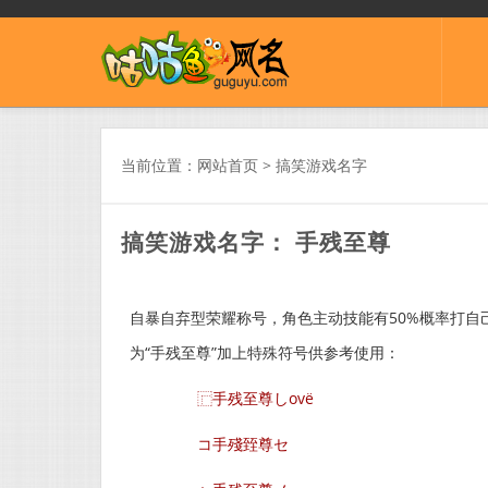
当前位置：
网站首页
>
搞笑游戏名字
搞笑游戏名字： 手残至尊
自暴自弃型荣耀称号，角色主动技能有50%概率打自
为“手残至尊”加上特殊符号供参考使用：
⿸手残至尊しovё
コ手殘臸尊セ