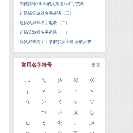
剑侠情缘3里面的搞笑游戏名字赏析
超级搞笑游戏名字趣谈（三）
超搞笑游戏名字趣谈（二）
超搞笑游戏名字趣谈（一）
搞笑游戏名字：拿假钞换贞操 善解人衣
常用名字符号
更多
灬
乀
彡
巛
巜
╮
√
シ
○
↖
う
ン
ミ
ッ
ソ
ゝ
つ
ジ
乂
じ
ω
ξ
尐
丿
乄
。