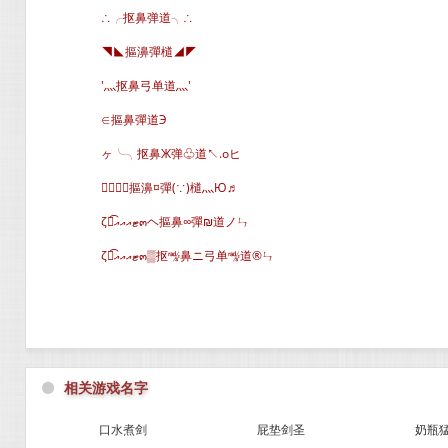
∴╭抠鼻弹道╮∴
◥◣摳濞彈檤◢◤
′灬抠鼻弓单道灬′
∈摳鼻彈道Э
ヶ╰╮抠鼻Ж弹♧道↖.oヒ
╭╭摳濞¤彈(∵)檤灬Ю♬
ζั͡ޓއއއ๓ヘ摳鼻∞彈₪道ノㄣ
ζั͡ޓއއއ๓▒抠㎯鼻ニ弓单㎯道®ㄣ
⚫
相关游戏名字
口水煮剑
屁垫剑圣
奶瓶