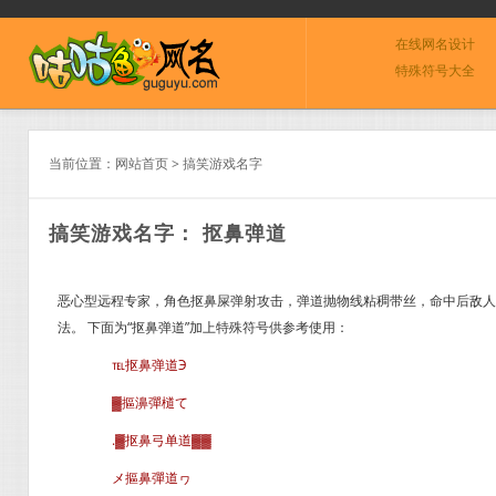
在线网名设计
特殊符号大全
当前位置：
网站首页
>
搞笑游戏名字
搞笑游戏名字： 抠鼻弹道
恶心型远程专家，角色抠鼻屎弹射攻击，弹道抛物线粘稠带丝，命中后敌人
法。 下面为“抠鼻弹道”加上特殊符号供参考使用：
℡抠鼻弹道Э
▓摳濞彈檤て
.▓抠鼻弓单道▓▓
メ摳鼻彈道ヮ