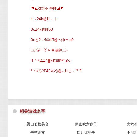
◥◣②④ｋ趠帥◢◤
┽→24k超帅←┾
0o24k超帥o0
0oと2∵4♧k超ヘ帅っ.o0
⿵ξ②∵④ｋ◈趠帥⿹╮
ミ°ヾ2ニ4▓k超帥²º¹3シ
°ヾ√ろ24⌒k(∵)超︽帅じ╮²º¹3
⚫
相关游戏名字
梁山伯揍英台
罗密欧煮你爷
女娲
牛拦织女
松开你的手
不屑