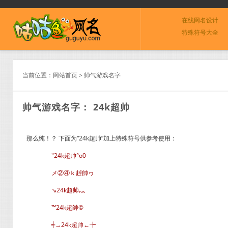
在线网名设计
特殊符号大全
当前位置：
网站首页
>
帅气游戏名字
帅气游戏名字： 24k超帅
那么纯！？ 下面为“24k超帅”加上特殊符号供参考使用：
″24k超帅°o0
メ②④ｋ趠帥ヮ
↘24k超帅灬
™24k超帥©
┽→24k超帅←┾