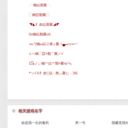
.╯物以类聚╰.
⿸粅苡類聚⿹
◥◣牜勿以类聚◢◤
0o物以類聚o0
○o.°{物ω以♧类⊥聚ヽ▄︻┳═一
∈ヘ粅⿲苡¤類﹌聚ノ√
ζั͡ޓノぃ物︾以︾類¤聚℡²ら
*ソ√ろ牜勿░以∴类ぃ聚じ╮Э∈
⚫
相关游戏名字
妳是我一生的毒药
男一号
阴霾里我