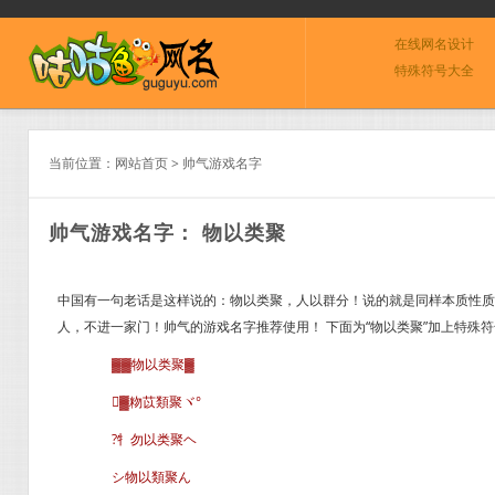
在线网名设计
特殊符号大全
当前位置：
网站首页
>
帅气游戏名字
帅气游戏名字： 物以类聚
中国有一句老话是这样说的：物以类聚，人以群分！说的就是同样本质性质
人，不进一家门！帅气的游戏名字推荐使用！ 下面为“物以类聚”加上特殊
▓▓物以类聚▓
▓粅苡類聚ヾ°
?牜勿以类聚ヘ
シ物以類聚ん