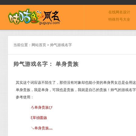
在线网名设计
特殊符号大全
当前位置：
网站首页
>
帅气游戏名字
帅气游戏名字： 单身贵族
其实这个词应该不陌生了，那些没有对象却也能小资的单身男女总是会用这
单身贵族，我是单身，可我也是贵族，我就是自己的贵族！帅气的游戏名字分
参考使用：
ろ单身贵族び
ξ單裑匮鏃
↘单身贵族灬