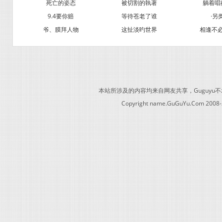
死亡的姿态
被切割的執著
躺着唱
9.4要你赔
等待苍老了谁
·另
爷、膜拜人物
这扯淡旳世界
相逢不
本站所涉及的内容均来自网友共享，Guguy
Copyright name.GuGuYu.Com 