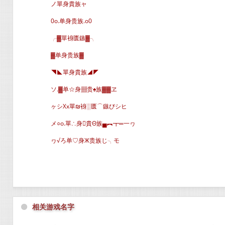
ノ單身貴族ャ
0o.单身贵族.o0
╭▓單裑匮鏃▓╮
▓单身贵族▓
◥◣單身貴族◢◤
ソ.▓单☆身▦贵♠族▓▓ヱ
ヶシXx單₪裑░匮⌒鏃びシヒ
メ○o.單∴身貴Θ族▄︻┳═一ヮ
ヮ√ろ单♡身Ж贵族じ╮モ
⚫
相关游戏名字