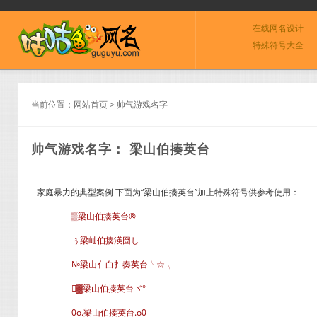
在线网名设计
特殊符号大全
当前位置：
网站首页
>
帅气游戏名字
帅气游戏名字： 梁山伯揍英台
家庭暴力的典型案例 下面为“梁山伯揍英台”加上特殊符号供参考使用：
▒梁山伯揍英台®
ぅ梁屾伯揍渶囼し
№梁山亻白扌奏英台╰☆╮
▓梁山伯揍英台ヾ°
0o.梁山伯揍英台.o0