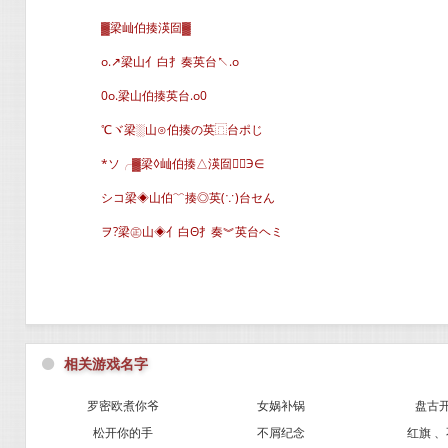
▓梁屾伯揍渶囼▓
o.↗梁山亻白扌奏英台↖.o
0o.梁山伯揍英台.o0
℃ヾ梁░山⊙伯揍の英⿵台ポじ
*ソ╭▓梁◊屾伯揍△渶囼∈Э∈
シコ梁◈山伯﹌揍◎英(∵)台セん
ヲ?梁㊣山◈亻白Θ扌奏︾英台ヘミ
⚫
相关游戏名字
罗密欧煮你爷
女娲补锅
盘古
松开你的手
不屑纪念
红旗 