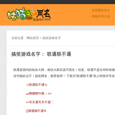
在线网名设计
特殊符号大全
当前位置：
网站首页
>
搞笑游戏名字
搞笑游戏名字： 联通联不通
联通是国内的知名大牌，相信大家应该不陌生！但是，联通不是任何时候都
信号能好点不！搞笑网名，推荐使用！ 下面为“联通联不通”加上特殊符号
コ联通联不通セ
ﺴ聯嗵聯卟嗵.︵o○
»»耳关通耳关不通⿹
▒聯通聯不通®