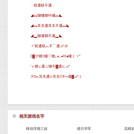
╭联通联不通╮
◢︻聯嗵聯卟嗵︻◣
◢︻耳关通耳关不通︻◣
◢▂聯通聯不通▂◣
ヾ′联通联︽不⌒通.o°ポ
▓ヲ聯嗵▽聯｡◕‿◕卟♠嗵ミヾ°
′ヶ聯⊥通♤聯不▓通ヒ.o°
ヲ0o.耳关通⊙耳关不∞通▓.o°ミ
⚫
相关游戏名字
移动淫领三妓
侵日华军
流精