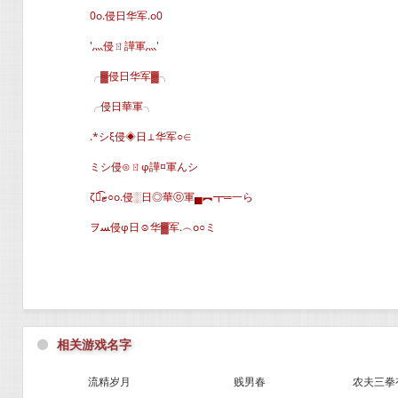
0o.侵日华军.o0
′灬侵ㄖ譁軍灬′
╭▓侵日华军▓╮
╭侵日華軍╮
.*シξ侵◈日⊥华军○∈
ミシ侵⊙ㄖφ譁¤軍んシ
ζั͡ޓ○o.侵░日◎華ⓞ軍▄︻┳═一ら
ヲﺴ侵φ日☺华▓军.︵o○ミ
⚫
相关游戏名字
流精岁月
贱男春
农夫三拳