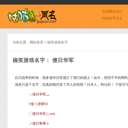
在线网名设计
特殊符号大全
当前位置：
网站首页
>
搞笑游戏名字
搞笑游戏名字： 侵日华军
抗日战争的时候，很多侵华日军侵占了我们的国土！如今，愤愤不平的网民
虽然只是个名字，但真的能代表了华人的愤恨！日本人，狗日的！ 下面为“
↘侵日华军灬
Г侵ㄖ譁軍Ю
⿸侵日华军しovё
ノ侵日華軍ャ