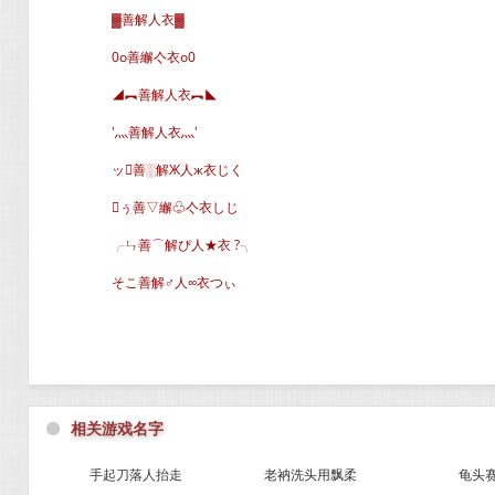
▓善解人衣▓
0o善繲亽衣o0
◢︻善解人衣︻◣
′灬善解人衣灬′
ッ善░解Ж人ж衣じく
ぅ善▽繲♧亽衣しじ
╭ㄣ善⌒解ぴ人★衣 ?╮
そこ善解♂人∞衣つぃ
⚫
相关游戏名字
手起刀落人抬走
老衲洗头用飘柔
龟头