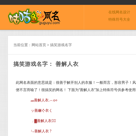
在线网名设计
特殊符号大全
当前位置：
网站首页
>
搞笑游戏名字
搞笑游戏名字： 善解人衣
此网名表面的意思就是：很善于解开别人的衣服！一般而言，形容男子！风
便不言而喻了！很搞笑的网名！ 下面为“善解人衣”加上特殊符号供参考使用
ﺴ善解人衣.︵o○
ッ善繲亽衣く
╭▓善解人衣∈
ㄣ善解人衣 ?