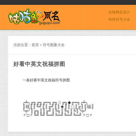
在线网名设计
特殊符号大全
当前位置：
首页
>
符号图案大全
好看中英文祝福拼图
一条好看中英文祝福符号拼图
╭╧╮╔╗╔╗╔═╗╔╗☆╔╗◆╔═╗╭╧╮
║祝║║╚╝║║╔╝║║★║║◇║╔║║福║
╰╤╯║╔╗║║╔╝║╚╗║╚╗║╚║╰╤╯
〃□〃╚╝╚╝╚═╝╚═╝╚═╝╚═╝〃□〃