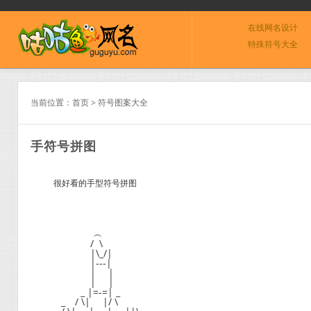
在线网名设计
特殊符号大全
当前位置：
首页
>
符号图案大全
手符号拼图
很好看的手型符号拼图
︵
/ \
|\_/|
|---|
| |
| |
_ |=-=| _
_ / \| |/ \