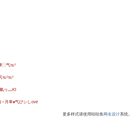
有⿲脾⿳气℡²
∵芞℡²℡²
⌒氣ヮ灬Ю
♂月卑♠气びシしovё
更多样式请使用咕咕鱼
网名设计
系统