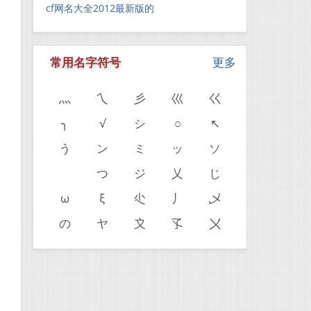
cf网名大全2012最新版的
常用名字符号
更多
灬
乀
彡
巛
巜
╮
√
シ
○
↖
う
ン
ミ
ッ
ソ
ゝ
つ
ジ
乂
じ
ω
ξ
尐
丿
乄
の
ヤ
〩
孓
〤
。