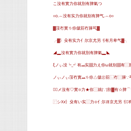
こ沒有實力你就別有脾氣つ
○o.︵没有实力你就别有脾气.︵o○
▓莈冇實ㄌ伱僦莂冇簲芞▓
╭▓氵殳有实力亻尔京尤另刂有月卑气▓╮
◢▂沒有實力你就別有脾氣▂◣
ξノぃ没┕_┙有ﺴ实▦力え你ω就别▦
ノぃノぃ莈冇實ﺴㄌ伱△僦㊣莂⿺冇⿳簲
╭メ沒有♡實⊙力★你⿲就(∵)別▓有☆脾
⿸シXx氵殳有い实⿲力⊙亻尔큐京尤另刂有