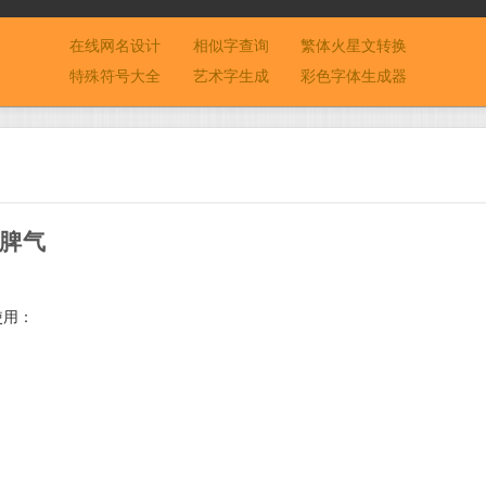
在线网名设计
相似字查询
繁体火星文转换
特殊符号大全
艺术字生成
彩色字体生成器
有脾气
使用：