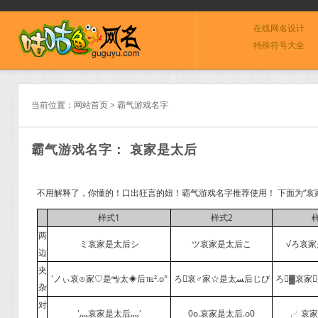
在线网名设计
特殊符号大全
当前位置：
网站首页
>
霸气游戏名字
霸气游戏名字： 哀家是太后
不用解释了，你懂的！口出狂言的妞！霸气游戏名字推荐使用！ 下面为“哀
样式1
样式2
两
ミ哀家是太后シ
ツ哀家是太后こ
√ろ哀
边
夹
′ノぃ哀⊙家♡是㎯太◈后℡².o°
ろ哀♂家☆是太ﺴ后じび
ろ▓哀家
杂
对
′灬哀家是太后灬′
0o.哀家是太后.o0
.╯哀