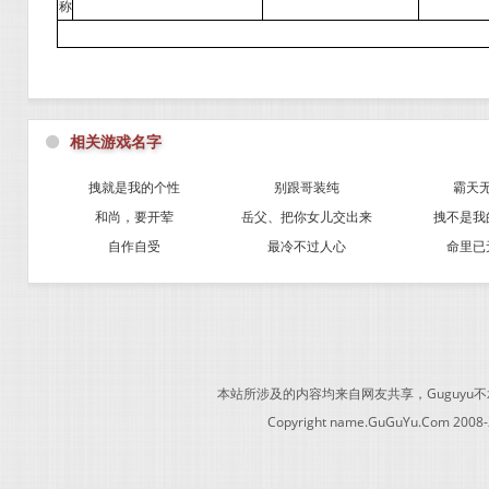
称
⚫
相关游戏名字
拽就是我的个性
别跟哥装纯
霸天
和尚，要开荤
岳父、把你女儿交出来
拽不是我
自作自受
最冷不过人心
命里已
本站所涉及的内容均来自网友共享，Guguy
Copyright name.GuGuYu.Com 