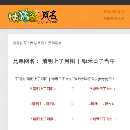
在线网名设计
特殊符号大全
当前位置：
网站首页
>
兄弟网名
兄弟网名： 清明上了河图 | 锄禾日了当午
下面为“清明上了河图 | 锄禾日了当午”加上特殊符号供参考使用：
ヲ清明上了河图ミ
♡
ヲ锄禾日了当午ミ
.♪淸明丄ㄋ菏图㏓
♡
.♪鋤秝ㄖㄋ噹仵㏓
ノ清明上了河圖ャ
♡
ノ鋤禾日了當午ャ