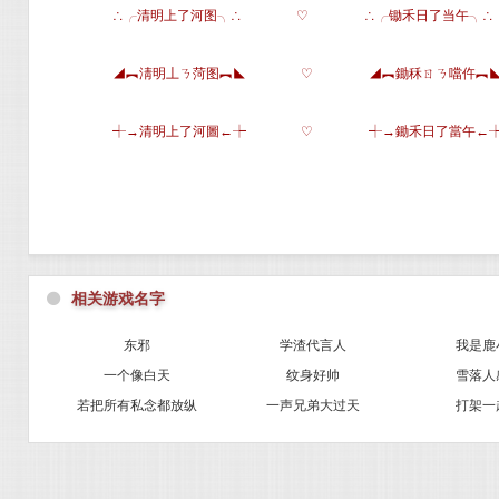
∴╭清明上了河图╮∴
♡
∴╭锄禾日了当午╮∴
◢︻淸明丄ㄋ菏图︻◣
♡
◢︻鋤秝ㄖㄋ噹仵︻
┽→清明上了河圖←┾
♡
┽→鋤禾日了當午←
⚫
相关游戏名字
东邪
学渣代言人
我是鹿
一个像白天
纹身好帅
雪落人
若把所有私念都放纵
一声兄弟大过天
打架一