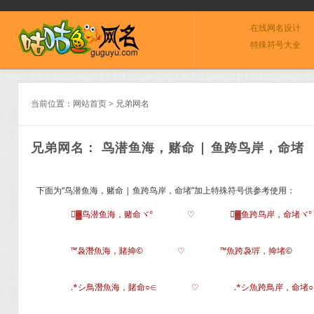
在线网名设计
特殊符号大全
当前位置：
网站首页
>
兄弟网名
兄弟网名： 鸟潜鱼海，赌命 | 鱼跨鸟岸，命堵
下面为“鸟潜鱼海，赌命 | 鱼跨鸟岸，命堵”加上特殊符号供参考使用：
▓鸟潜鱼海，赌命ヾ°
♡
▓鱼跨鸟岸，命堵ヾ°
™袅潛魚海，賭掵©
♡
™魚跨袅堓，掵堵©
.*シ鳥潛魚海，賭命○∈
♡
.*シ魚跨鳥岸，命堵○