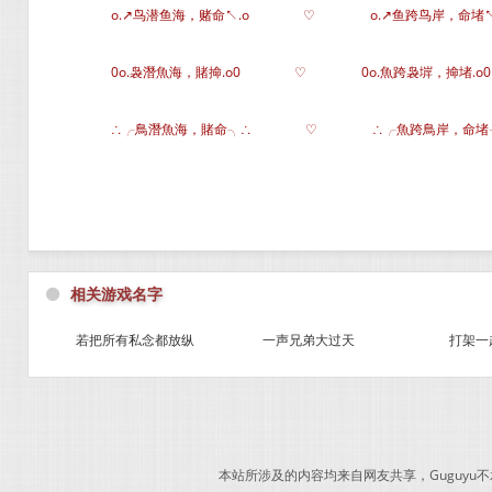
o.↗鸟潜鱼海，赌命↖.o
♡
o.↗鱼跨鸟岸，命堵↖
0o.袅潛魚海，賭掵.o0
♡
0o.魚跨袅堓，掵堵.o0
∴╭鳥潛魚海，賭命╮∴
♡
∴╭魚跨鳥岸，命堵
⚫
相关游戏名字
若把所有私念都放纵
一声兄弟大过天
打架一
本站所涉及的内容均来自网友共享，Guguy