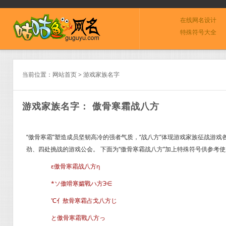
在线网名设计
特殊符号大全
当前位置：
网站首页
>
游戏家族名字
游戏家族名字： 傲骨寒霜战八方
“傲骨寒霜”塑造成员坚韧高冷的强者气质，“战八方”体现游戏家族征战游
劲、四处挑战的游戏公会。 下面为“傲骨寒霜战八方”加上特殊符号供参考
ε傲骨寒霜战八方η
*ソ傲嗗寒孀戰ハ方Э∈
℃亻敖骨寒霜占戈八方じ
と傲骨寒霜戰八方っ