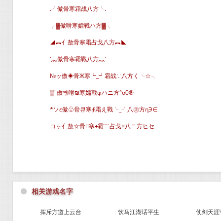
.╯傲骨寒霜战八方╰.
╭▓傲嗗寒孀戰ハ方▓╮
◢︻亻敖骨寒霜占戈八方︻◣
′灬傲骨寒霜戰八方灬′
№ッ傲◈骨Ж寒┕_┙霜战∵八方く╰☆╮
▒″傲㎯嗗₪寒孀戰φハニ方°o0®
*ソε傲♧骨큐寒∮霜え戰╰_╯八㊣方ηЭ∈
コヶ亻敖☆骨寒♠霜﹌占戈¤八ニ方ヒセ
⚫
相关游戏名字
挥斥方遒上云台
饮马江湖话平生
仗剑天涯