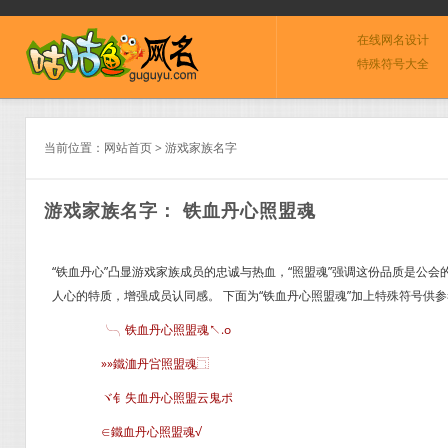
在线网名设计
特殊符号大全
当前位置：
网站首页
>
游戏家族名字
游戏家族名字： 铁血丹心照盟魂
“铁血丹心”凸显游戏家族成员的忠诚与热血，“照盟魂”强调这份品质是公
人心的特质，增强成员认同感。 下面为“铁血丹心照盟魂”加上特殊符号供
╰╮铁血丹心照盟魂↖.o
»»鐵洫丹吢照盟魂⿹
ヾ钅失血丹心照盟云鬼ポ
∈鐵血丹心照盟魂√