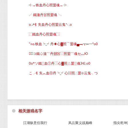
┽→铁血丹心照盟魂←┾
.╯鐵洫丹吢照盟魂╰.
o.↗钅失血丹心照盟云鬼↖.o
⿸鐵血丹心照盟魂⿹
″○o.铁血┕_┙丹◈心▓照⌒盟魂▄︻┳═一°o0
╭コ鐵♤洫﹌丹▦吢⿲照盟﹌魂セ灬Ю
0o*ソ鐵░血ⓛ丹⿲心▓照△盟░魂Э∈.o0
こ╭钅失︽血ⓞ丹┕_┙心▥照∴盟⊙云鬼╮つ
⚫
相关游戏名字
江湖纵意任我行
风云聚义战巅峰
指尖乾坤