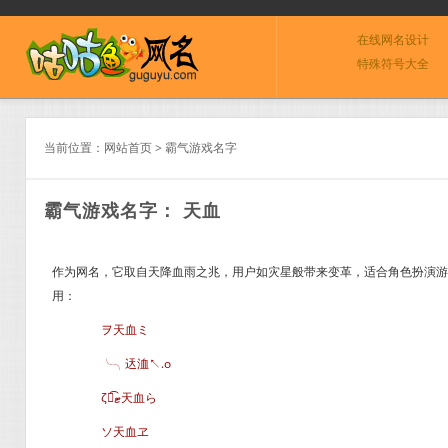
在线网名设计
特殊符号大全
当前位置：
网站首页
>
霸气游戏名字
霸气游戏名字： 天血
作为网名，它取自天降血雨之兆，用户如灾星般带来变革，适合角色扮演游戏
用：
ヲ天血ミ
╰╮迗洫↖.o
ζั͡ޓ天血ら
ソ天血ヱ