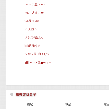
○o.︵天血.︵o○
○o.︵迗洫.︵o○
0o.天血.o0
.╯天血╰.
メシ天◊血んヮ
⿵ε迗洫η⿹╮
シXxッ天血くびシ
╭▓○o.天ж血▄︻┳═一∈
⚫
相关游戏名字
霸弑
狱战
魔