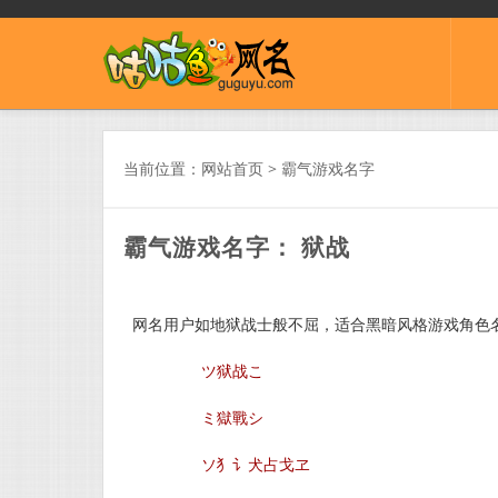
当前位置：
网站首页
>
霸气游戏名字
霸气游戏名字： 狱战
网名用户如地狱战士般不屈，适合黑暗风格游戏角色名
ツ狱战こ
ミ獄戰シ
ソ犭讠犬占戈ヱ