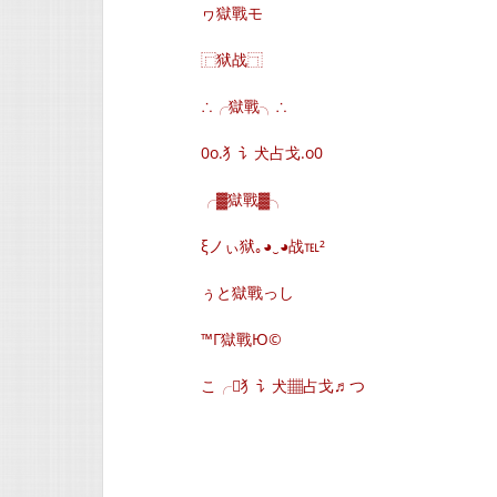
ヮ獄戰モ
⿸狱战⿹
∴╭獄戰╮∴
0o.犭讠犬占戈.o0
╭▓獄戰▓╮
ξノぃ狱｡◕‿◕战℡²
ぅと獄戰っし
™Г獄戰Ю©
こ╭犭讠犬▦占戈♬つ