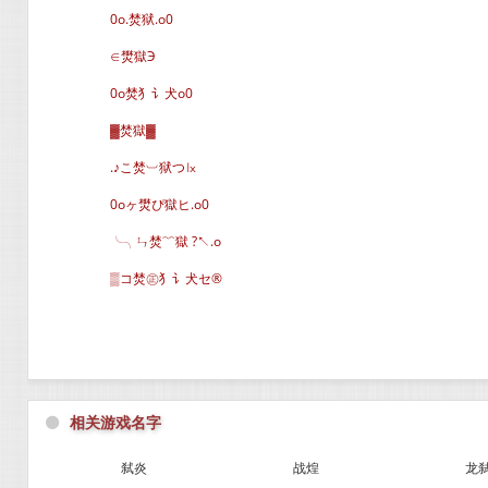
0o.焚狱.o0
∈燓獄Э
0o焚犭讠犬o0
▓焚獄▓
.♪こ焚︺狱つ㏓
0oヶ燓ぴ獄ヒ.o0
╰╮ㄣ焚﹌獄 ?↖.o
▒コ焚㊣犭讠犬セ®
⚫
相关游戏名字
弑炎
战煌
龙