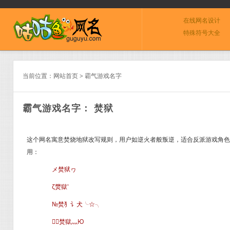
在线网名设计
特殊符号大全
当前位置：
网站首页
>
霸气游戏名字
霸气游戏名字： 焚狱
这个网名寓意焚烧地狱改写规则，用户如逆火者般叛逆，适合反派游戏角色。
用：
メ焚狱ヮ
ζ燓獄′
№焚犭讠犬╰☆╮
╭焚獄灬Ю