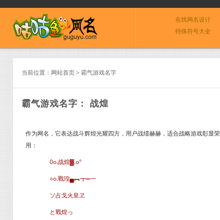
在线网名设计
特殊符号大全
当前位置：
网站首页
>
霸气游戏名字
霸气游戏名字： 战煌
作为网名，它表达战斗辉煌光耀四方，用户战绩赫赫，适合战略游戏彰显荣耀
用：
0o.战煌▓.o°
○o.戰瑝▄︻┳═一
ソ占戈火皇ヱ
と戰煌っ