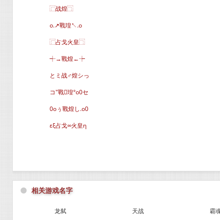
⿸战煌⿹
o.↗戰瑝↖.o
⿸占戈火皇⿹
┽→戰煌←┾
とミ战♂煌シっ
コ″戰瑝°o0セ
0oぅ戰煌し.o0
εξ占戈∞火皇η
⚫
相关游戏名字
龙弑
天战
霸