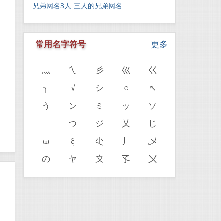
兄弟网名3人_三人的兄弟网名
常用名字符号
更多
灬
乀
彡
巛
巜
╮
√
シ
○
↖
う
ン
ミ
ッ
ソ
。
ゝ
つ
ジ
乂
じ
ω
ξ
尐
丿
乄
の
ヤ
〩
孓
〤