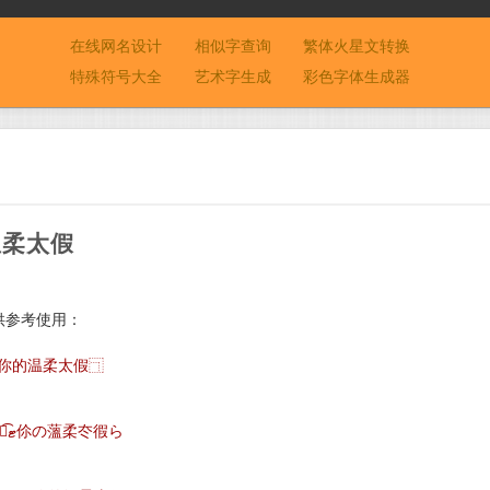
在线网名设计
相似字查询
繁体火星文转换
特殊符号大全
艺术字生成
彩色字体生成器
温柔太假
供参考使用：
»你的温柔太假⿹
ζั͡ޓ伱の薀柔冭徦ら