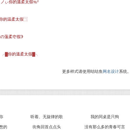
ノぃ你的溫柔太假℡²
你的温柔太假⿹
伱の薀柔冭徦Э
╭▓你的溫柔太假▓╮
更多样式请使用咕咕鱼
网名设计
系统
你
听着、无旋律的歌
我的同桌是只狗
憋的
街角回首点点头
没有那么多的青春可言