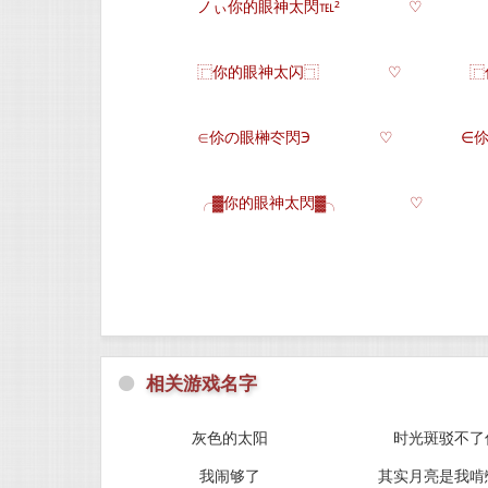
ノぃ你的眼神太閃℡²
♡
⿸你的眼神太闪⿹
♡
⿸
∈伱の眼榊冭閃Э
♡
∈
╭▓你的眼神太閃▓╮
♡
⚫
相关游戏名字
灰色的太阳
时光斑驳不了
我闹够了
其实月亮是我啃