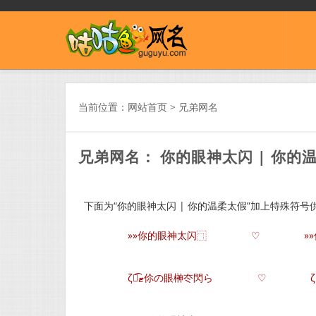
当前位置：
网站首页
>
兄弟网名
兄弟网名： 你的眼神太闪 | 你的
下面为“你的眼神太闪 | 你的温柔太假”加上特殊符号
»»你的眼神太闪⿹
♡
»
ζั͡ޓ伱の眼榊冭閃ら
♡