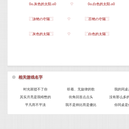
0o.灰色的太阳.o0
♡
0o.白色的太阳.o0
⿸洃铯の冭陽⿹
♡
⿸苩铯の冭陽⿹
⿸灰色的太陽⿹
♡
⿸白色的太陽⿹
⚫
相关游戏名字
时光斑驳不了你
听着、无旋律的歌
我的同桌
其实月亮是我啃憋的
街角回首点点头
没有那么多
平凡而不平淡
我不是帅比而是傻比
你同桌是