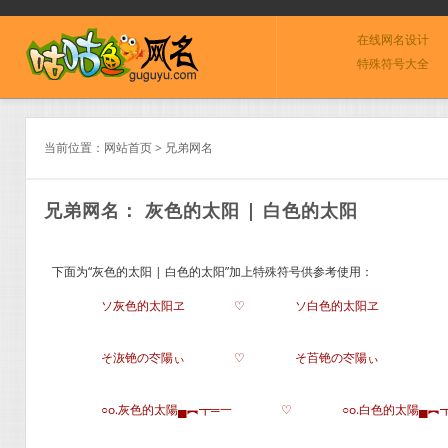
在线网名设计
特殊符号大全
当前位置：
网站首页
>
兄弟网名
兄弟网名： 灰色的太阳 | 白色的太阳
下面为“灰色的太阳 | 白色的太阳”加上特殊符号供参考使用：
ソ灰色的太阳ヱ
♡
ソ白色的太阳ヱ
そ洃铯の冭陽ぃ
♡
そ苩铯の冭陽ぃ
○o.灰色的太陽▄︻┳═一
♡
○o.白色的太陽▄︻