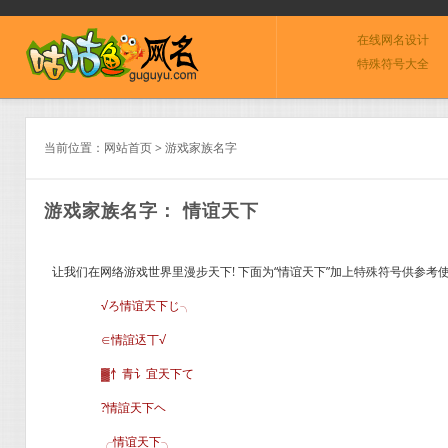
在线网名设计
特殊符号大全
当前位置：
网站首页
>
游戏家族名字
游戏家族名字： 情谊天下
让我们在网络游戏世界里漫步天下! 下面为“情谊天下”加上特殊符号供参考
√ろ情谊天下じ╮
∈情誼迗丅√
▓忄青讠宜天下て
?情誼天下ヘ
╭情谊天下╮