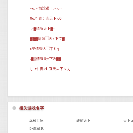
○o.︵情誼迗丅.︵o○
0o.忄青讠宜天下.o0
╭▓情誼天下▓╮
▓▓▓情谊⿺天♂下て▓
εヲ情誼迗⿳丅ミη
.▓▒情誼天∞下®▓▓
し.♪忄青¤讠宜天︽下㏓ぇ
⚫
相关游戏名字
纵横世家
雄霸天下
天下
卧虎藏龙