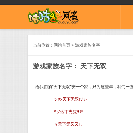
当前位置：
网站首页
>
游戏家族名字
游戏家族名字： 天下无双
给我们的“天下无双”安一个家，只为这些年，我们一直
シXx天下无双びシ
*ソ迗丅兂雙Э∈
ぅ天下无又又し