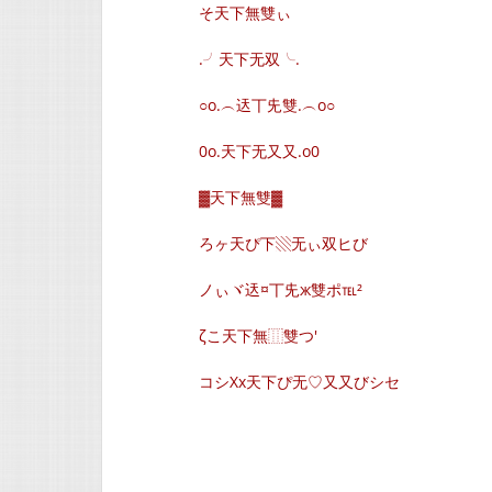
そ天下無雙ぃ
.╯天下无双╰.
○o.︵迗丅兂雙.︵o○
0o.天下无又又.o0
▓天下無雙▓
ろヶ天ぴ下▧无ぃ双ヒび
ノぃヾ迗¤丅兂ж雙ポ℡²
ζこ天下無⿲雙つ′
コシXx天下ぴ无♡又又びシセ