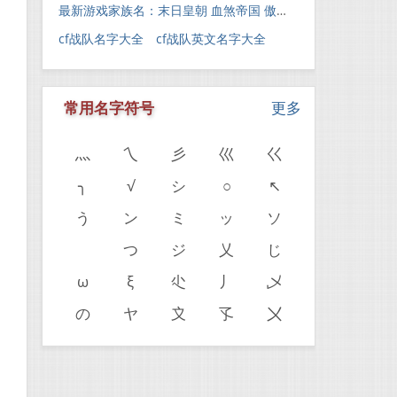
最新游戏家族名：末日皇朝 血煞帝国 傲霸天下 灭神一族
cf战队名字大全 cf战队英文名字大全
常用名字符号
更多
灬
乀
彡
巛
巜
╮
√
シ
○
↖
う
ン
ミ
ッ
ソ
ゝ
つ
ジ
乂
じ
ω
ξ
尐
丿
乄
の
ヤ
〩
孓
〤
。