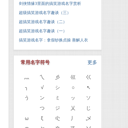
剑侠情缘3里面的搞笑游戏名字赏析
超级搞笑游戏名字趣谈（三）
超搞笑游戏名字趣谈（二）
超搞笑游戏名字趣谈（一）
搞笑游戏名字：拿假钞换贞操 善解人衣
常用名字符号
更多
灬
乀
彡
巛
巜
╮
√
シ
○
↖
う
ン
ミ
ッ
ソ
ゝ
つ
ジ
乂
じ
。
ω
ξ
尐
丿
乄