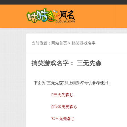
当前位置：
网站首页
>
搞笑游戏名字
搞笑游戏名字： 三无先森
下面为“三无先森”加上特殊符号供参考使用：
三无先森じ
ζั͡ޓ③兂筅森ら
℃三无先森じ