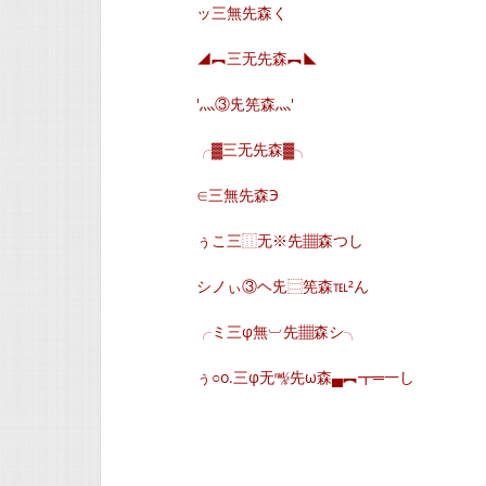
ッ三無先森く
◢︻三无先森︻◣
′灬③兂筅森灬′
╭▓三无先森▓╮
∈三無先森Э
ぅこ三⿲无※先▦森つし
シノぃ③ヘ兂⿳筅森℡²ん
╭ミ三φ無︺先▦森シ╮
ぅ○o.三φ无㎯先ω森▄︻┳═一し