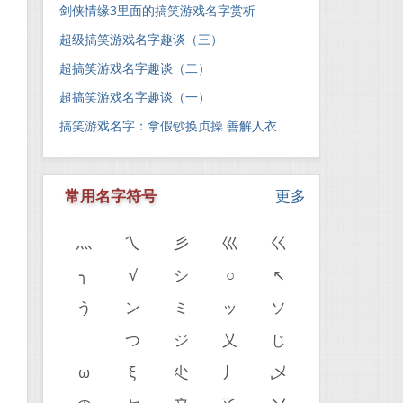
剑侠情缘3里面的搞笑游戏名字赏析
超级搞笑游戏名字趣谈（三）
超搞笑游戏名字趣谈（二）
超搞笑游戏名字趣谈（一）
搞笑游戏名字：拿假钞换贞操 善解人衣
常用名字符号
更多
灬
乀
彡
巛
巜
╮
√
シ
○
↖
う
ン
ミ
ッ
ソ
ゝ
つ
ジ
乂
じ
。
ω
ξ
尐
丿
乄