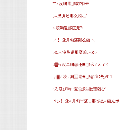
*ソ沒胸還那麼凶Э∈
′灬没胸还那么凶灬′
∈莈洶還那庅兇Э
.╯氵殳月匈还那么凶╰.
○o.︵沒胸還那麼凶.︵o○
▓ㄣ没ニ胸㊣还▣那么♂凶 ?ヾ°
╭▓∈莈∵洶⿺還◈那㊣庅◊兇√∈
ζろ沒ぴ胸∵還░那⿺麼▦凶び′
ヾシ氵殳♂月匈︾还⊥那㎯么♂凶んポ