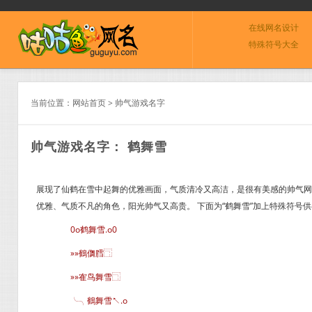
在线网名设计
特殊符号大全
当前位置：
网站首页
>
帅气游戏名字
帅气游戏名字： 鹤舞雪
展现了仙鹤在雪中起舞的优雅画面，气质清冷又高洁，是很有美感的帅气网
优雅、气质不凡的角色，阳光帅气又高贵。 下面为“鹤舞雪”加上特殊符号
0o鹤舞雪.o0
»»鶴儛膤⿹
»»隺鸟舞雪⿹
╰╮鶴舞雪↖.o