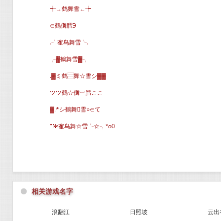
┽→鹤舞雪←┾
∈鶴儛膤Э
.╯隺鸟舞雪╰.
╭▓鶴舞雪▓╮
.▓ミ鹤⿳舞☆雪シ▓▓
ツツ鶴☆儛︺膤ここ
▓.*シ鶴舞雪○∈て
″№隺鸟舞☆雪╰☆╮°o0
⚫
相关游戏名字
浪翻江
日照坡
云出