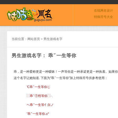
在线网名设计
特殊符号大全
当前位置：
网站首页
>
男生游戏名字
男生游戏名字： 乖ˇ一生等你
乖，是一种爱称更是一种暧昧！一声等你是一种承诺更是一种执着。如果你
这个名字让她知道. 下面为“乖ˇ一生等你”加上特殊符号供参考使用：
℃乖ˇ一生等你じ
⿵乖ˇ①甡等伱⿹╮
ヘ乖ˇ一生等亻尔ノ
′乖ˇ一生等你.o°