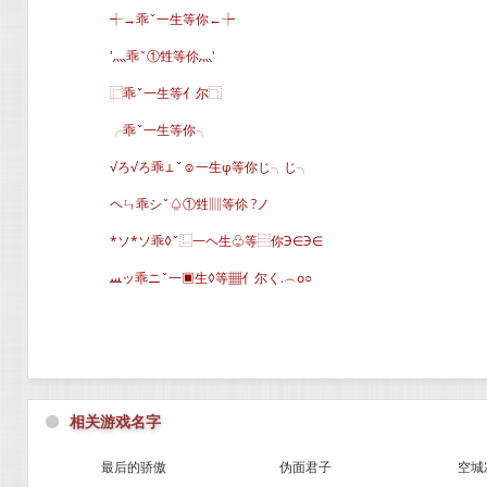
┽→乖ˇ一生等你←┾
′灬乖ˇ①甡等伱灬′
⿸乖ˇ一生等亻尔⿹
╭乖ˇ一生等你╮
√ろ√ろ乖⊥ˇ☺一生φ等你じ╮じ╮
ヘㄣ乖シˇ♤①甡▥等伱 ?ノ
*ソ*ソ乖◊ˇ⿺一ヘ生♧等⿳你Э∈Э∈
ﺴッ乖ニˇ一▣生◊等▦亻尔く.︵o○
⚫
相关游戏名字
最后的骄傲
伪面君子
空城