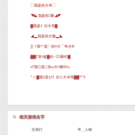
⿸我是你大爷⿹
◥◣涐媞伱爺◢◤
▓我是亻尔大爷▓
◢▂我是你大爺▂◣
▒ヾ我︾是⿳你◊大⌒爷ポ®
▓▓Г涐¤媞▓伱♂★爺Ю▓
εГ我◎是░你ω大¤爺Юη
°ヾ.▓我∮是ぴ亻尔♧大큐爷▓▓²º¹3
⚫
相关游戏名字
任我行
爷﹎人物