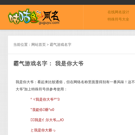
在线网名设计
特殊符号大全
当前位置：
网站首页
>
霸气游戏名字
霸气游戏名字： 我是你大爷
我是你大爷：看起来比较通俗，但在网络名称里面显得别有一番风味！这不
大爷”加上特殊符号供参考使用：
°ヾ我是你大爷²º¹3
″涐媞伱爺°o0
╭我是亻尔大爷灬Ю
と我是你大爺っ