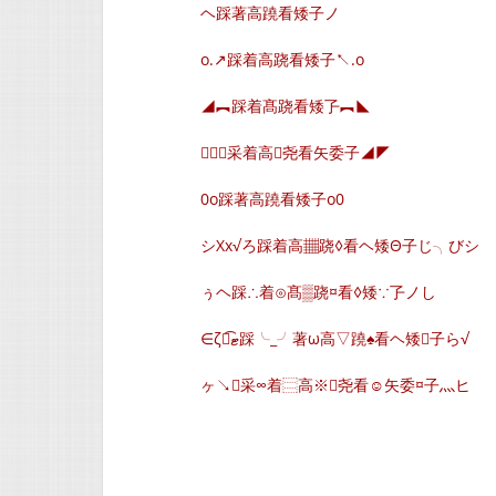
ヘ踩著高蹺看矮子ノ
o.↗踩着高跷看矮子↖.o
◢︻踩着髙跷看矮孒︻◣
◥◣采着高尧看矢委子◢◤
0o踩著高蹺看矮子o0
シXx√ろ踩着高▦跷◊看ヘ矮Θ子じ╮びシ
ぅヘ踩∴着⊙髙▒跷¤看◊矮∵孒ノし
∈ζั͡ޓ踩╰_╯著ω高▽蹺♠看ヘ矮子ら√
ヶ↘采∞着⿳高※尧看☺矢委¤子灬ヒ