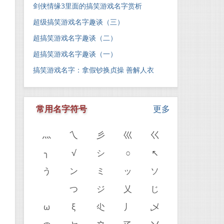
剑侠情缘3里面的搞笑游戏名字赏析
超级搞笑游戏名字趣谈（三）
超搞笑游戏名字趣谈（二）
超搞笑游戏名字趣谈（一）
搞笑游戏名字：拿假钞换贞操 善解人衣
常用名字符号
更多
灬
乀
彡
巛
巜
╮
√
シ
○
↖
う
ン
ミ
ッ
ソ
ゝ
つ
ジ
乂
じ
。
ω
ξ
尐
丿
乄