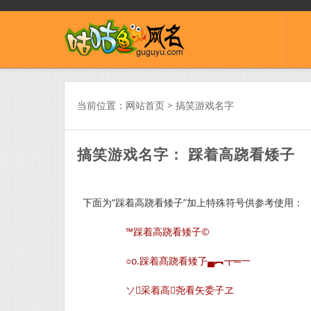
当前位置：
网站首页
>
搞笑游戏名字
搞笑游戏名字： 踩着高跷看矮子
下面为“踩着高跷看矮子”加上特殊符号供参考使用：
™踩着高跷看矮子©
○o.踩着髙跷看矮孒▄︻┳═一
ソ采着高尧看矢委子ヱ