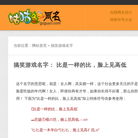
在线网名设计
特殊符号大全
当前位置：
网站首页
>
搞笑游戏名字
搞笑游戏名字： 比是一样的比，脸上见高低
这个名字的意思呢，就是：女人啊，其实都一样，这个社会更多关注的不是
脸蛋吃饭的年代啊！女人，即便你再有才华，如果你长得不好看，那么你胜
用！ 下面为“比是一样的比，脸上见高低”加上特殊符号供参考使用：
ζ比是一样的比，脸上见高低′
ﺴ笓媞①樣の笓，臉丄笕髙低.︵o○
′匕匕是一木羊白勺匕匕，脸上见高亻氐.o°