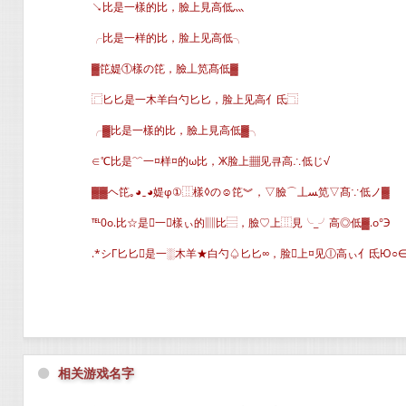
↘比是一樣的比，臉上見高低灬
╭比是一样的比，脸上见高低╮
▓笓媞①樣の笓，臉丄笕髙低▓
⿸匕匕是一木羊白勺匕匕，脸上见高亻氐⿹
╭▓比是一樣的比，臉上見高低▓╮
∈℃比是﹌一¤样¤的ω比，Ж脸上▦见큐高∴低じ√
▓▓ヘ笓｡◕‿◕媞φ①⿲樣◊の☺笓︾，▽臉⌒丄ﺴ笕▽髙∵低ノ▓
℡0o.比☆是一樣ぃ的▥比⿳，臉♡上⿲見╰_╯高◎低▓.o°Э
.*シГ匕匕是一░木羊★白勺♤匕匕∞，脸上¤见ⓛ高ぃ亻氐Ю○
⚫
相关游戏名字