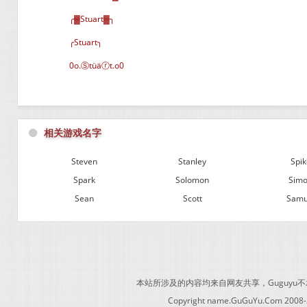
╭▓Stuart▓╮
╭Stuart╮
0o.Ⓢtüäⓡt.o0
⚫
相关游戏名字
Steven
Stanley
Spik
Spark
Solomon
Sim
Sean
Scott
Samu
本站所涉及的内容均来自网友共享，Guguy
Copyright name.GuGuYu.Com 