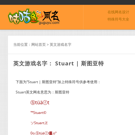
在线网名设计
特殊符号大全
当前位置：
网站首页
>
英文游戏名字
英文游戏名字： Stuart | 斯图亚特
下面为“Stuart | 斯图亚特”加上特殊符号供参考使用：
Stuart英文网名意思为：斯图亚特
Ⓢtüäⓡt
™Stuart©
ソStuartヱ
0o.Ⓢtüäⓡt▓.o°