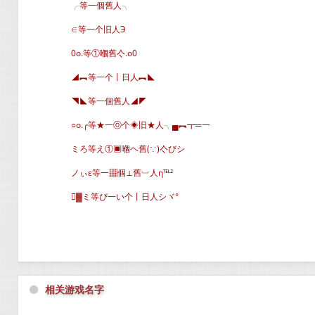
╭等一個舊人╮
∈等一个旧人Э
0o.等①嗰舊亽.o0
◢︻等一个丨日人︻◣
◥◣等一個舊人◢◤
○o.╭等★一ⓞ个◈旧★人╮▄︻┳═一
ミろ等え①▣嗰ヘ舊(∵)亽びシ
ノぃε等一▦個⊥舊︺人η℡²
▓ミ等ぴ一い个丨日人シヾ°
⚫
相关游戏名字