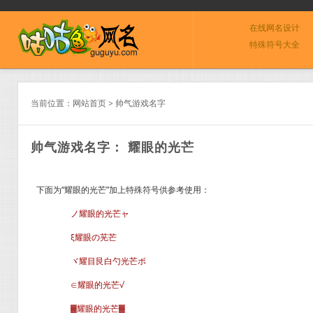
在线网名设计
特殊符号大全
当前位置：
网站首页
>
帅气游戏名字
帅气游戏名字： 耀眼的光芒
下面为“耀眼的光芒”加上特殊符号供参考使用：
ノ耀眼的光芒ャ
ξ耀眼の茪芒
ヾ耀目艮白勺光芒ポ
∈耀眼的光芒√
▓耀眼的光芒▓