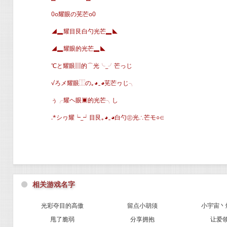
0o耀眼の茪芒o0
◢▂耀目艮白勺光芒▂◣
◢▂耀眼的光芒▂◣
℃と耀眼▥的⌒光╰_╯芒っじ
√ろメ耀眼⿲の｡◕‿◕茪芒ヮじ╮
ぅ╭耀ヘ眼▣的光芒╮し
.*シヮ耀┕_┙目艮｡◕‿◕白勺㊣光∴芒モ○∈
⚫
相关游戏名字
光彩夺目的高傲
留点小胡须
小宇宙丶
甩了脆弱
分享拥抱
让爱