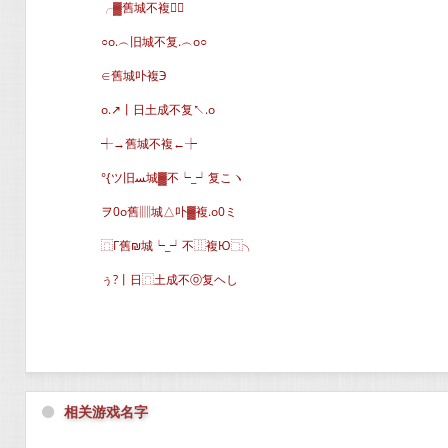
╭▓舊城不複∈
○o.︵旧城不复.︵o○
∈舊城卟複Э
o.↗丨日土成不复↖.o
┽→舊城不複←┾
°{ツ旧ﺴ城▓不┕_┙复こヽ
ヲ0o舊▥城△卟▓複.o0ミ
⿵Г舊₪城┕_┙不⿲複Ю⿹╮
ぅ?丨日⿵土成不ⓞ复ヘし
⚫
相关游戏名字