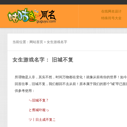
在线网名设计
特殊符号大全
当前位置：
网站首页
>
女生游戏名字
女生游戏名字： 旧城不复
所谓物是人非，其实不然，时间万物都在变化！就像从前有你的世界！如今
回首往事，旧城不复，我们都回不去从前！原本属于我们的那个“城”早已面目
供参考使用：
ㄣ旧城不复 ?
と舊城卟複っ
ツ丨日土成不复こ