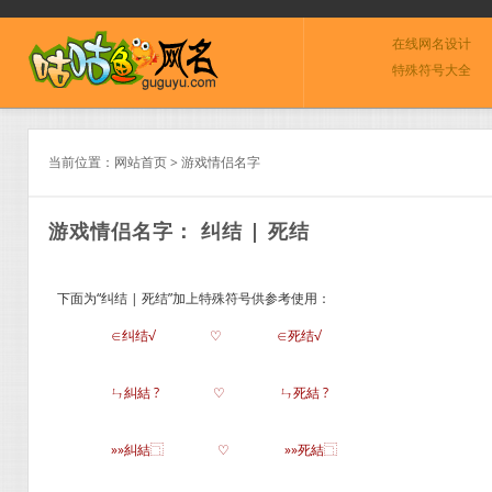
在线网名设计
特殊符号大全
当前位置：
网站首页
>
游戏情侣名字
游戏情侣名字： 纠结 | 死结
下面为“纠结 | 死结”加上特殊符号供参考使用：
∈纠结√
♡
∈死结√
ㄣ糾結 ?
♡
ㄣ死結 ?
»»糾結⿹
♡
»»死結⿹