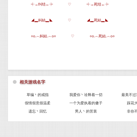
┽→纠结←┾
♡
┽→死结←┾
◢▂糾結▂◣
♡
◢▂死結▂◣
○o.︵糾結.︵o○
♡
○o.︵死結.︵o○
⚫
相关游戏名字
草编丶的戒指
我爱你丶诠释着一切
最美不过
假情假意假温柔
一个为爱执着的傻子
踩花
遗忘丶回忆
男人丶的苦衷
非你